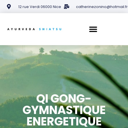
12 rue Verdi 06000 Nice​
catherinezonino@hotmail.fr
QI GONG-
GYMNASTIQUE
ENERGETIQUE